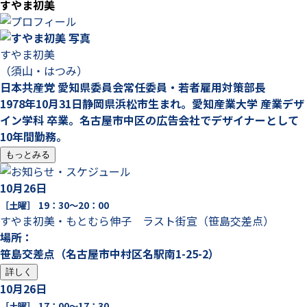
すやま初美
すやま初美
（須山・はつみ）
日本共産党 愛知県委員会常任委員・若者雇用対策部長
1978年10月31日静岡県浜松市生まれ。愛知産業大学 産業デザ
イン学科 卒業。名古屋市中区の広告会社でデザイナーとして
10年間勤務。
もっとみる
10
月
26
日
［土曜］
19：30～20：00
すやま初美・もとむら伸子 ラスト街宣（笹島交差点）
場所：
笹島交差点（名古屋市中村区名駅南1-25-2）
詳しく
10
月
26
日
［土曜］
17：00～17：30