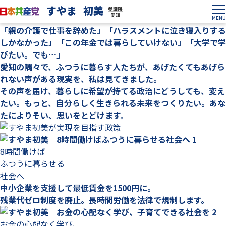
すやま
初美
参議院
愛知
こんにちは、すやま初美です。
MENU
「親の介護で仕事を辞めた」「ハラスメントに泣き寝入りする
しかなかった」「この年金では暮らしていけない」「大学で学
びたい。でも…」
愛知の隅々で、ふつうに暮らす人たちが、あげたくてもあげら
れない声がある現実を、私は見てきました。
その声を届け、暮らしに希望が持てる政治にどうしても、変え
たい。もっと、自分らしく生きられる未来をつくりたい。あな
たによりそい、思いをとどけます。
1
8時間働けば
ふつうに暮らせる
社会へ
中小企業を支援して最低賃金を1500円に。
残業代ゼロ制度を廃止。長時間労働を法律で規制します。
2
お金の心配なく学び、